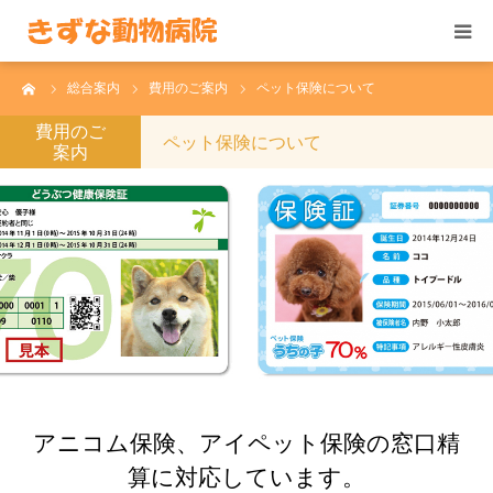
ーム
総合案内
費用のご案内
ペット保険について
HOME
費用のご
ペット保険について
案内
総合案内
院内の様子
トリミング
スタッフ
ﾘｸﾙｰﾄ
アニコム保険、アイペット保険の窓口精
アクセス
算に対応しています。