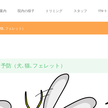
案内
院内の様子
トリミング
スタッフ
ﾘｸﾙｰﾄ
猫､フェレット）
予防（犬､猫､フェレット）